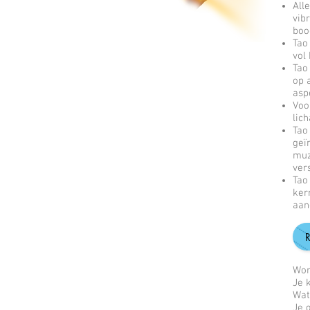
All
vib
boo
Tao
vol 
Tao
op 
asp
Voo
lic
Tao
geï
muz
ver
Tao
ker
aan
Wor
Je 
Wat
Je 