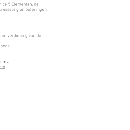
r de 5 Elementen, de
twisseling en oefeningen.
A en verdieping van de
Hands
demy.
com