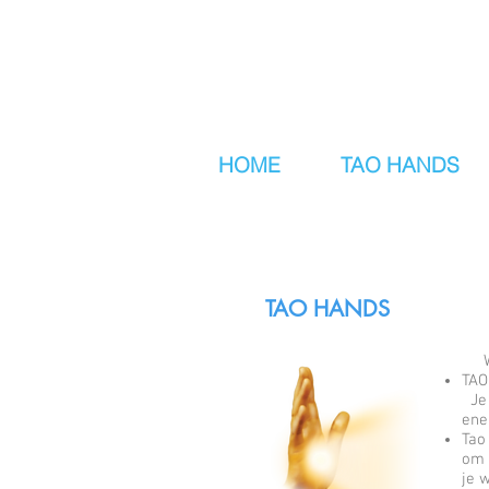
HOME
TAO HANDS
TAO HANDS
Wat
TAO
Je 
ene
Tao
om 
je 